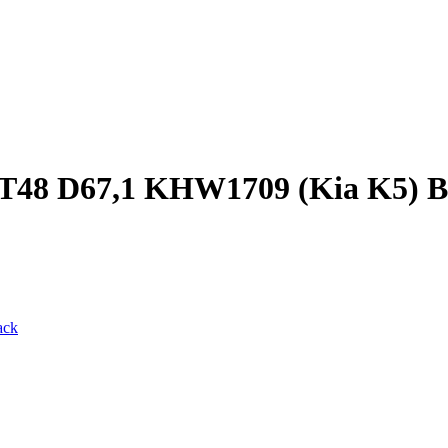
ET48 D67,1 KHW1709 (Kia K5) B
ack