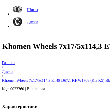
Шины
Диски
Khomen Wheels 7x17/5x114,3 
Главная
/
Диски
/
Khomen Wheels 7x17/5x114,3 ET48 D67,1 KHW1709 (Kia K5) Bl
Код: 0023360 |
В наличии
Характеристики