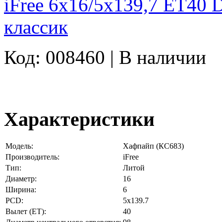
iFree 6x16/5x139,7 ET40
классик
Код: 008460 |
В наличии
Характеристики
Модель:
Хафпайп (КС683)
Производитель:
iFree
Тип:
Литой
Диаметр:
16
Ширина:
6
PCD:
5x139.7
Вылет (ET):
40