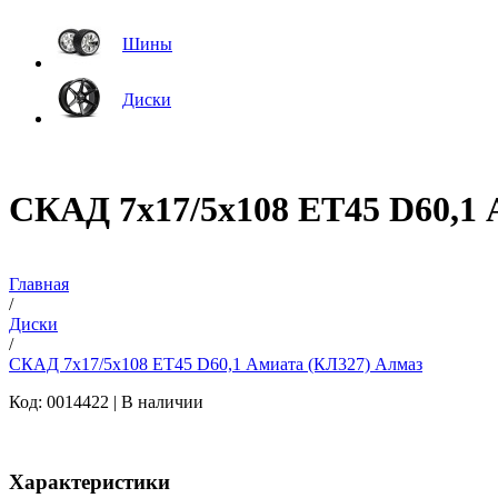
Шины
Диски
СКАД 7x17/5x108 ET45 D60,1 
Главная
/
Диски
/
СКАД 7x17/5x108 ET45 D60,1 Амиата (КЛ327) Алмаз
Код: 0014422 |
В наличии
Характеристики