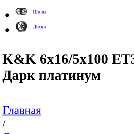
Шины
Диски
K&K 6x16/5x100 ET3
Дарк платинум
Главная
/