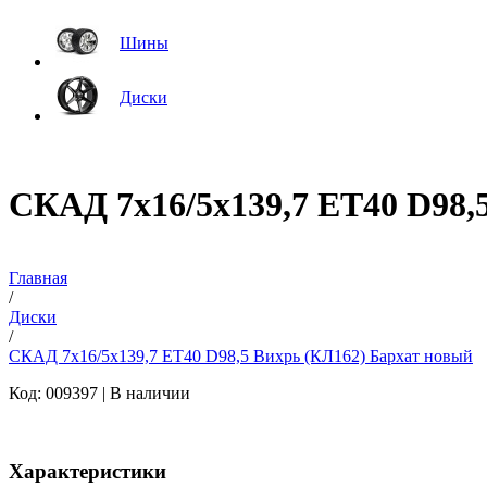
Шины
Диски
СКАД 7x16/5x139,7 ET40 D98,
Главная
/
Диски
/
СКАД 7x16/5x139,7 ET40 D98,5 Вихрь (КЛ162) Бархат новый
Код: 009397 |
В наличии
Характеристики